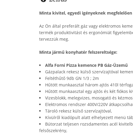
Minta kivitel, egyedi igényeknek megfelelően 
Az Ön által preferált gáz vagy elektromos kemen
termék produktivitást és ergonómiát figyelem
tervezzük meg.
Minta jármű konyhatér felszereltsége:
Alfa Forni Pizza kemence PB Gáz-Üzemű
Gázpalack rekesz külső szervízajtóval kemenc
Feltéthűtő 9db GN 1/3 ; 2m
Hűtött munkaasztal három ajtós 410l térfoga
Hűtött munkaasztal egy ajtós és két fiókos ki
Vizesblokk, melegvizes, mosogató és kézmo
Elektromos rendszer 400V/220V átkapcsolha
Tároló rekesz külső szervízajtóval,
Kívülről kiadópult alatt elhelyezett menü táb
Bútorzat teljesen rozsdamentes acél kivitel
felsőszekrény,