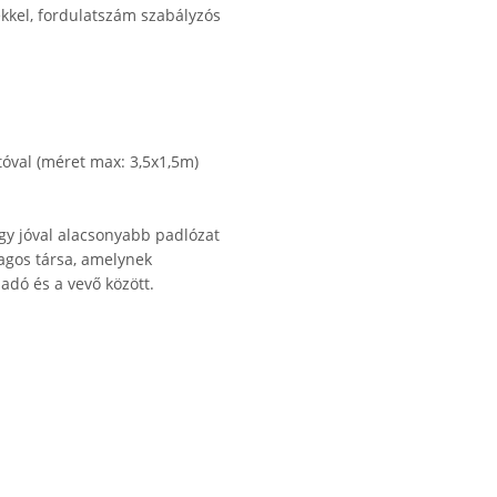
ekkel, fordulatszám szabályzós
jtóval (méret max: 3,5x1,5m)
így jóval alacsonyabb padlózat
lagos társa, amelynek
adó és a vevő között.