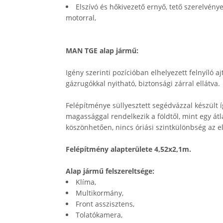
Elszívó és hőkivezető ernyő, tető szerelvény
motorral,
MAN TGE alap jármű:
Igény szerinti pozícióban elhelyezett felnyíló a
gázrugókkal nyitható, biztonsági zárral ellátva.
Felépítménye süllyesztett segédvázzal készült 
magassággal rendelkezik a földtől, mint egy át
köszönhetően, nincs óriási szintkülönbség az el
Felépítmény alapterülete 4,52x2,1m.
Alap jármű felszereltsége:
Klíma,
Multikormány,
Front asszisztens,
Tolatókamera,