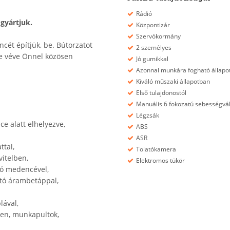
Rádió
gyártjuk.
Központizár
Szervókormány
cét építjük, be. Bútorzatot
2 személyes
be véve Önnel közösen
Jó gumikkal
Azonnal munkára fogható állapo
Kiváló műszaki állapotban
Első tulajdonostól
Manuális 6 fokozatú sebességvá
Légzsák
e alatt elhelyezve,
ABS
ASR
ttal,
Tolatókamera
vitelben,
Elektromos tükör
só medencével,
tó árambetáppal,
lával,
ben, munkapultok,