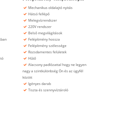
Mechanikus oldalajtó nyitás
Hátsó fellépő
Melegvízrendszer
220V rendszer
Belső megvilágítások
tban
Felépítmény hossza
Felépítmény szélessége
Rozsdamentes felületek
ltó
Hűtő
Alacsony padlózattal hogy ne legyen
nagy a szintkülönbség Ön és az ügyfél
között
Igényes darab
Tiszta és szennyvíztároló