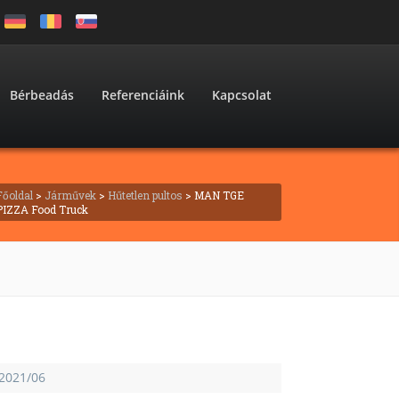
Bérbeadás
Referenciáink
Kapcsolat
Főoldal
>
Járművek
>
Hűtetlen pultos
> MAN TGE
PIZZA Food Truck
2021/06