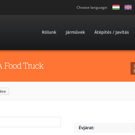
Choose language:
Rólunk
Járművek
Átépítés / Javítás
 Food Truck
ása
Évjárat: