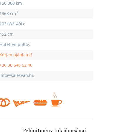
150 000 km
3
1968 cm
103kW/140Le
452 cm
Hűtetlen pultos
Kérjen ajánlatot!
+36 30 648 62 46
info@salesvan.hu
Felépítmény tulajdonságai